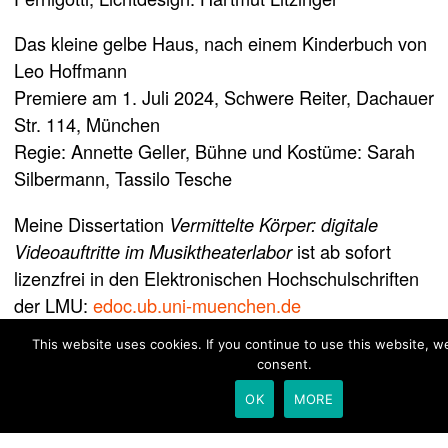
Das kleine gelbe Haus, nach einem Kinderbuch von
Leo Hoffmann
Premiere am 1. Juli 2024, Schwere Reiter, Dachauer
Str. 114, München
Regie: Annette Geller, Bühne und Kostüme: Sarah
Silbermann, Tassilo Tesche
Meine Dissertation
Vermittelte Körper: digitale
ist ab sofort
Videoauftritte im Musiktheaterlabor
lizenzfrei in den Elektronischen Hochschulschriften
der LMU:
edoc.ub.uni-muenchen.de
This website uses cookies. If you continue to use this website, 
Philipp Westerbarkei war mit unserem Macbeth
consent.
nominiert für den
OK
MORE
Deutscher Theaterpreis DER FAUST
im Bereich
Musiktheaterregie